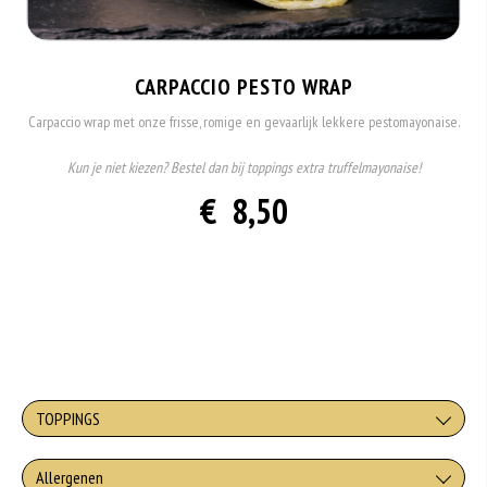
CARPACCIO PESTO WRAP
Carpaccio wrap met onze frisse, romige en gevaarlijk lekkere pestomayonaise.
Kun je niet kiezen? Bestel dan bij toppings extra truffelmayonaise!
€ 8,50
TOPPINGS
STANDAARD TOPPINGS
Allergenen