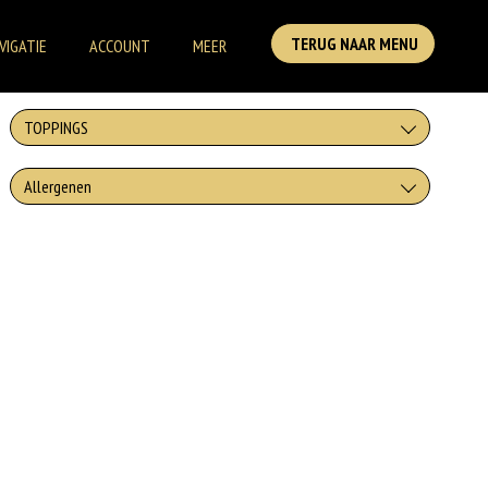
TERUG NAAR MENU
VIGATIE
ACCOUNT
MEER
TOPPINGS
STANDAARD TOPPINGS
Allergenen
Deze ingredienten zijn standaard ingredienten in dit gerecht.
Parmezaanse
−
+
€0,00
kaas
Gluten
−
+
€0,00
Truffelmayo
Ei
OPTIONELE TOPPINGS
Melk
Deze ingredienten zijn optionele ingredienten Deze zijn niet
standaard in dit gerecht.
Mosterd
+
€0,00
Pestomayo